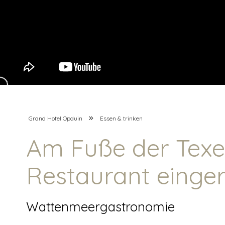
Grand Hotel Opduin
Essen & trinken
Am Fuße der Texe
Restaurant einger
Wattenmeergastronomie