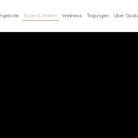
ngebote
Essen & trinken
Wellness
Tagungen
Über Opdu