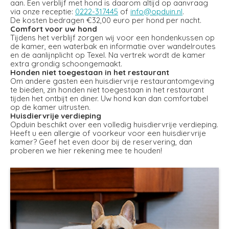
aan. Een verblijf met hond is daarom altijd op aanvraag
via onze receptie:
0222-317445
of
info@opduin.nl
.
De kosten bedragen €32,00 euro per hond per nacht.
Comfort voor uw hond
Tijdens het verblijf zorgen wij voor een hondenkussen op
de kamer, een waterbak en informatie over wandelroutes
en de aanlijnplicht op Texel. Na vertrek wordt de kamer
extra grondig schoongemaakt.
Honden niet toegestaan in het restaurant
Om andere gasten een huisdiervrije restaurantomgeving
te bieden, zin honden niet toegestaan in het restaurant
tijden het ontbijt en diner. Uw hond kan dan comfortabel
op de kamer uitrusten.
Huisdiervrije verdieping
Opduin beschikt over een volledig huisdiervrije verdieping.
Heeft u een allergie of voorkeur voor een huisdiervrije
kamer? Geef het even door bij de reservering, dan
proberen we hier rekening mee te houden!