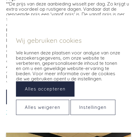
**De prijs van deze aanbieding wisselt per dag. Zo krijgt u
extra voordeel op rustigere dagen. Vandaar dat de
genoemde prijs een 'vanaf prijs' is. De vanaf prijs is per
twee personen voor het hele arrangement. Raadpleeg
eenvoudig de prijzen via de onderstaande knop.
Reserveren
Direct reserveren zorgt voor zekerheid, extra`s en de
Wij gebruiken cookies
beste aanbieding. Vlot via onderstaande kalender, met
persoonlijke maatwerk via
0222-317445
of maatwerk via
de mail,
info@opduin.nl
. Reserveren via websites als
We kunnen deze plaatsen voor analyse van onze
Booking.com is ook handig maar prijzig, wij dragen 15%
bezoekersgegevens, om onze website te
commissie af aan deze websites.
verbeteren, gepersonaliseerde inhoud te tonen
Annuleringsvoorwaarden
en om u een geweldige website-ervaring te
Alle vrijheid tot drie dagen voor aankomst. Tot dan kunt u
bieden. Voor meer informatie over de cookies
kosteloos annuleren. Lees
hier
de
die we gebruiken opent u de instellingen.
volledige
annuleringsvoorwaarden
.
Alles accepteren
Boek arrangement
Alles weigeren
Instellingen
Terug naar het overzicht