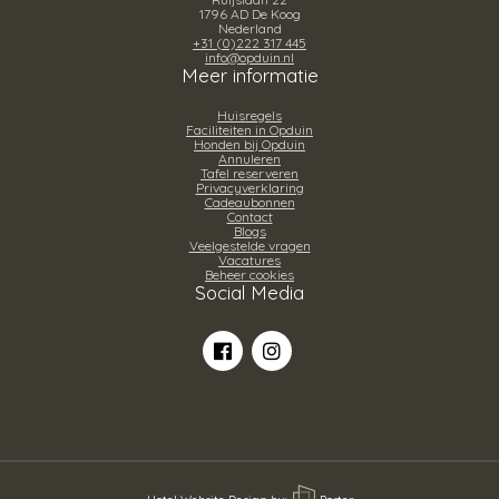
1796 AD De Koog
Nederland
+31 (0)222 317 445
info@opduin.nl
Meer informatie
Huisregels
Faciliteiten in Opduin
Honden bij Opduin
Annuleren
Tafel reserveren
Privacyverklaring
Cadeaubonnen
Contact
Blogs
Veelgestelde vragen
Vacatures
Beheer cookies
Social Media